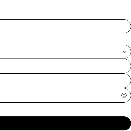
ajuda?
Tire dúvidas
sobre
pedidos,
devoluções e
mais.
Meus pedidos
Acompanhe
seus pedidos e
solicite
devoluções.