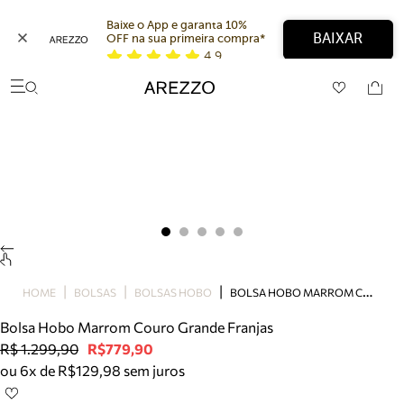
Baixe o App e garanta 10% 
BAIXAR
OFF na sua primeira compra* 
4,9
Arezzo
Favoritos
categorias sugeridas
Buscar produtos
Bota
Papete
Scarpin
Mocassim
Bolsa
Sapatilha
Tamanco
B
OLSA HOBO MARROM COURO GRANDE FRANJAS
Tênis
HOME
BOLSAS
BOLSAS HOBO
Mule
Bolsa Hobo Marrom Couro Grande Franjas
Rasteira
R$ 1.299,90
R$779,90
Precisa de ajuda?
ou 6x de R$129,98 sem juros
Tire dúvidas sobre pedidos, devoluções e mais.