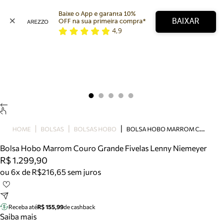
Baixe o App e garanta 10% 
BAIXAR
OFF na sua primeira compra* 
4,9
Arezzo
Favoritos
categorias sugeridas
Buscar produtos
Bota
Papete
Scarpin
Mocassim
Bolsa
B
OLSA HOBO MARROM COURO GRANDE FIVELAS LENNY NIEMEYER
HOME
BOLSAS
BOLSAS HOBO
Sapatilha
Bolsa Hobo Marrom Couro Grande Fivelas Lenny Niemeyer
Tamanco
R$ 1.299,90
Tênis
ou 6x de R$216,65 sem juros
Mule
Rasteira
Precisa de ajuda?
Tire dúvidas sobre pedidos, devoluções e mais.
Receba até
R$ 155,99
de cashback
Saiba mais