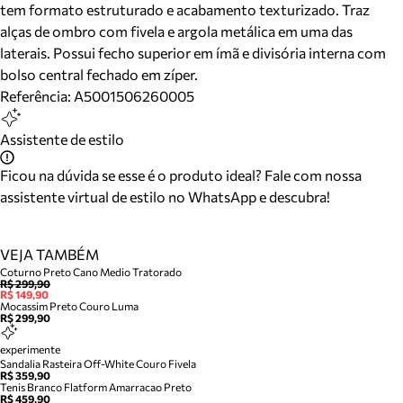
tem formato estruturado e acabamento texturizado. Traz
alças de ombro com fivela e argola metálica em uma das
laterais. Possui fecho superior em ímã e divisória interna com
bolso central fechado em zíper.
Referência:
A5001506260005
Assistente de estilo
Ficou na dúvida se esse é o produto ideal? Fale com nossa
assistente virtual de estilo no WhatsApp e descubra!
VEJA TAMBÉM
Coturno Preto Cano Medio Tratorado
R$ 299,90
R$ 149,90
Mocassim Preto Couro Luma
R$ 299,90
experimente
Sandalia Rasteira Off-White Couro Fivela
R$ 359,90
Tenis Branco Flatform Amarracao Preto
R$ 459,90