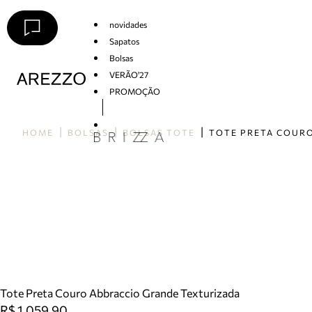
novidades
Sapatos
Bolsas
VERÃO'27
PROMOÇÃO
Arezzo
HOME
BOLSAS
BOLSAS TOTE
Tote Preta Couro Abbraccio Grande Texturizada
R$ 1.059,90