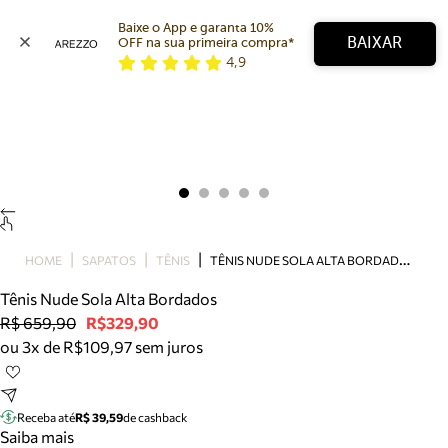
Baixe o App e garanta 10% 
BAIXAR
OFF na sua primeira compra* 
4,9
Arezzo
Favoritos
categorias sugeridas
Buscar produtos
Bota
Papete
Scarpin
Mocassim
Bolsa
T
ÊNIS NUDE SOLA ALTA BORDADOS
HOME
SAPATOS
TÊNIS
Sapatilha
Tênis Nude Sola Alta Bordados
Tamanco
R$ 659,90
R$329,90
Tênis
ou 3x de R$109,97 sem juros
Mule
Rasteira
Precisa de ajuda?
Tire dúvidas sobre pedidos, devoluções e mais.
Receba até
R$ 39,59
de cashback
Saiba mais