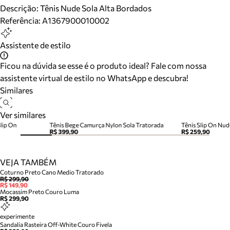
Descrição:
Tênis Nude Sola Alta Bordados
Referência:
A1367900010002
Assistente de estilo
Ficou na dúvida se esse é o produto ideal? Fale com nossa
assistente virtual de estilo no WhatsApp e descubra!
Similares
Ver similares
lip On
Tênis Bege Camurça Nylon Sola Tratorada
Tênis Slip On Nud
R$ 399,90
R$ 259,90
VEJA TAMBÉM
Coturno Preto Cano Medio Tratorado
R$ 299,90
R$ 149,90
Mocassim Preto Couro Luma
R$ 299,90
experimente
Sandalia Rasteira Off-White Couro Fivela