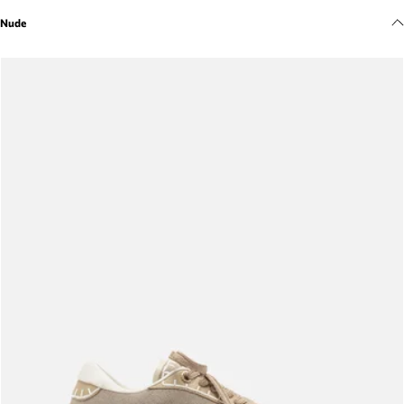
Meus pedidos
Nude
Acompanhe seus pedidos e solicite devoluções.