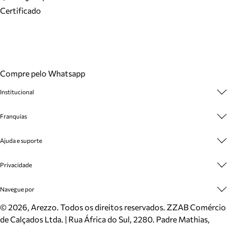
Certificado
Compre pelo Whatsapp
Institucional
Sobre A Marca
Franquias
Cashback
Trabalhe Conosco
Multimarcas
Ajuda e suporte
Venda Corporativa
Plano de Negócio
Sustentabilidade
Seja Franqueado
Central de Atendimento
Privacidade
Mapa do Site
Cadastro
Benefícios
Entrega
Termos de Uso
Navegue por
Inverno
Meus Pedidos
Politica e Privacidade
Mundo Arezzo
Trocas e Devoluções
Sapatos
©
2026
, Arezzo. Todos os direitos reservados.
ZZAB Comércio
Cartão Presente
Bolsas
de Calçados Ltda. | Rua África do Sul, 2280. Padre Mathias,