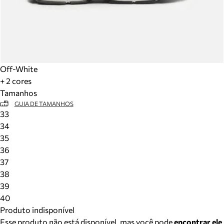
Off-White
+ 2 cores
Tamanhos
GUIA DE TAMANHOS
33
34
35
36
37
38
39
40
Produto indisponível
Esse produto não está disponível, mas você pode
encontrar ele