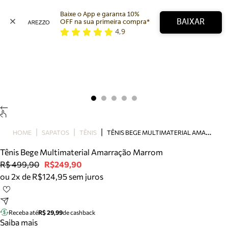
Baixe o App e garanta 10% 
BAIXAR
OFF na sua primeira compra* 
4,9
Arezzo
Favoritos
categorias sugeridas
Buscar produtos
Bota
Papete
Scarpin
Mocassim
Bolsa
T
ÊNIS BEGE MULTIMATERIAL AMARRAÇÃO MARROM
HOME
SAPATOS
TÊNIS
Sapatilha
Tênis Bege Multimaterial Amarração Marrom
Tamanco
R$ 499,90
R$249,90
Tênis
ou 2x de R$124,95 sem juros
Mule
Rasteira
Precisa de ajuda?
Tire dúvidas sobre pedidos, devoluções e mais.
Receba até
R$ 29,99
de cashback
Saiba mais