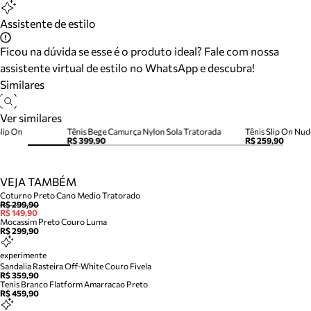
Assistente de estilo
Ficou na dúvida se esse é o produto ideal? Fale com nossa
assistente virtual de estilo no WhatsApp e descubra!
Similares
Ver similares
lip On
Tênis Bege Camurça Nylon Sola Tratorada
Tênis Slip On Nud
R$ 399,90
R$ 259,90
VEJA TAMBÉM
Coturno Preto Cano Medio Tratorado
R$ 299,90
R$ 149,90
Mocassim Preto Couro Luma
R$ 299,90
experimente
Sandalia Rasteira Off-White Couro Fivela
R$ 359,90
Tenis Branco Flatform Amarracao Preto
R$ 459,90