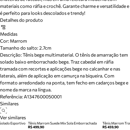
materiais como ráfia e crochê. Garante charme e versatilidade e
é perfeito para looks descolados e trendy!
Detalhes do produto
Medidas
Cor
:
Marrom
Tamanho do salto:
2.7cm
Descrição:
Tênis bege multimaterial. O tênis de amarração tem
solado baixo emborrachado bege. Traz cabedal em ráfia
tramada com recortes e aplicações bege no calcanhar e nas
laterais, além de aplicação em camurça na biqueira. Com
formato arredondado na ponta, tem fecho em cadarços bege e
nome da marca na língua.
Referência:
A1347600050001
Similares
Ver similares
Solado Esportivo
Tênis Marrom Suede Mix Sola Emborrachada
Tênis Marrom Tra
R$ 499,90
R$ 459,90