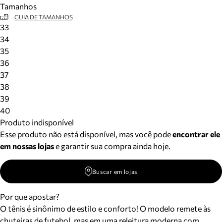
Tamanhos
Meus pedidos
GUIA DE TAMANHOS
Acompanhe seus pedidos e solicite devoluções.
33
34
35
36
37
38
39
40
Produto indisponível
Esse produto não está disponível, mas você pode
encontrar ele
em nossas lojas
e garantir sua compra ainda hoje.
Buscar em lojas
Por que apostar?
O tênis é sinônimo de estilo e conforto! O modelo remete às
chuteiras de futebol, mas em uma releitura moderna com