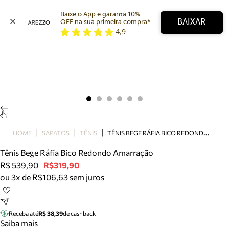
Baixe o App e garanta 10% 
BAIXAR
OFF na sua primeira compra* 
4,9
Arezzo
Favoritos
categorias sugeridas
Buscar produtos
Bota
Papete
Scarpin
Mocassim
Bolsa
T
ÊNIS BEGE RÁFIA BICO REDONDO AMARRAÇÃO
HOME
SAPATOS
TÊNIS
Sapatilha
Tênis Bege Ráfia Bico Redondo Amarração
Tamanco
R$ 539,90
R$319,90
Tênis
ou 3x de R$106,63 sem juros
Mule
Rasteira
Precisa de ajuda?
Tire dúvidas sobre pedidos, devoluções e mais.
Receba até
R$ 38,39
de cashback
Saiba mais