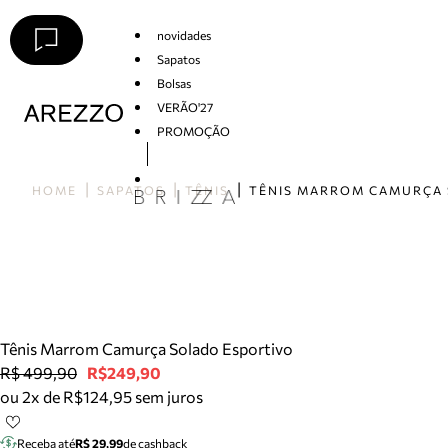
novidades
Sapatos
Bolsas
VERÃO'27
PROMOÇÃO
Arezzo
HOME
SAPATOS
TÊNIS
Tênis Marrom Camurça Solado Esportivo
R$ 499,90
R$249,90
ou 2x de R$124,95 sem juros
Receba até
R$ 29,99
de cashback