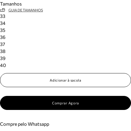
Tamanhos
Meus pedidos
GUIA DE TAMANHOS
Acompanhe seus pedidos e solicite devoluções.
33
34
35
36
37
38
39
40
Adicionar à sacola
Comprar Agora
Compre pelo Whatsapp