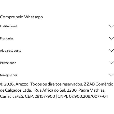
Compre pelo Whatsapp
Institucional
Sobre A Marca
Franquias
Cashback
Trabalhe Conosco
Multimarcas
Ajuda e suporte
Venda Corporativa
Plano de Negócio
Sustentabilidade
Seja Franqueado
Central de Atendimento
Privacidade
Mapa do Site
Cadastro
Benefícios
Entrega
Termos de Uso
Navegue por
Inverno
Meus Pedidos
Politica e Privacidade
Mundo Arezzo
Trocas e Devoluções
Sapatos
©
2026
, Arezzo. Todos os direitos reservados.
ZZAB Comércio
Cartão Presente
Bolsas
de Calçados Ltda. | Rua África do Sul, 2280. Padre Mathias,
Localizador de lojas
Scarpins
Cariacica/ES. CEP: 29157-900 | CNPJ: 07.900.208/0077-04
Sapatilhas
Mocassins