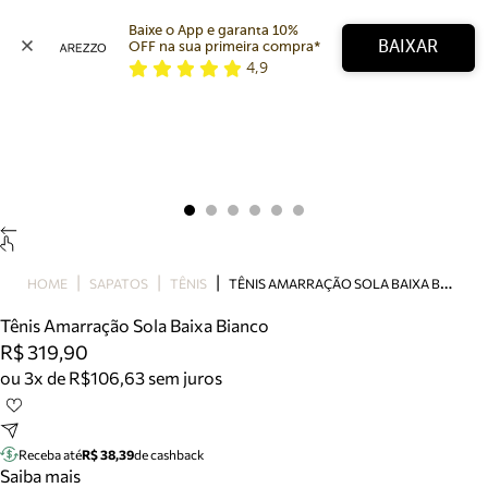
Baixe o App e garanta 10% 
BAIXAR
OFF na sua primeira compra* 
4,9
Arezzo
Favoritos
categorias sugeridas
Buscar produtos
Bota
Papete
Scarpin
Mocassim
Bolsa
T
ÊNIS AMARRAÇÃO SOLA BAIXA BIANCO
HOME
SAPATOS
TÊNIS
Sapatilha
Tênis Amarração Sola Baixa Bianco
Tamanco
R$ 319,90
Tênis
ou 3x de R$106,63 sem juros
Mule
Rasteira
Precisa de ajuda?
Tire dúvidas sobre pedidos, devoluções e mais.
Receba até
R$ 38,39
de cashback
Saiba mais