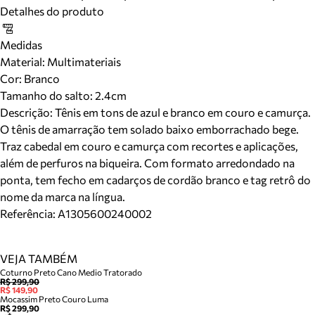
Detalhes do produto
Medidas
Material
:
Multimateriais
Cor
:
Branco
Tamanho do salto:
2.4cm
Descrição:
Tênis em tons de azul e branco em couro e camurça.
O tênis de amarração tem solado baixo emborrachado bege.
Traz cabedal em couro e camurça com recortes e aplicações,
além de perfuros na biqueira. Com formato arredondado na
ponta, tem fecho em cadarços de cordão branco e tag retrô do
nome da marca na língua.
Referência:
A1305600240002
VEJA TAMBÉM
Coturno Preto Cano Medio Tratorado
R$ 299,90
R$ 149,90
Mocassim Preto Couro Luma
R$ 299,90