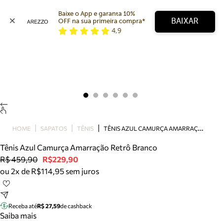
Baixe o App e garanta 10% 
BAIXAR
OFF na sua primeira compra* 
4,9
Arezzo
Favoritos
categorias sugeridas
Buscar produtos
Bota
Papete
Scarpin
Mocassim
Bolsa
T
ÊNIS AZUL CAMURÇA AMARRAÇÃO RETRÔ BRANCO
HOME
SAPATOS
TÊNIS
Sapatilha
Tênis Azul Camurça Amarração Retrô Branco
Tamanco
R$ 459,90
R$229,90
Tênis
ou 2x de R$114,95 sem juros
Mule
Rasteira
Precisa de ajuda?
Tire dúvidas sobre pedidos, devoluções e mais.
Receba até
R$ 27,59
de cashback
Saiba mais