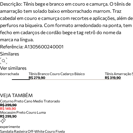
Descrição:
Tênis bege e branco em couro e camurça. O tênis de
amarração tem solado baixo emborrachado marrom. Traz
cabedal em couro e camurça com recortes e aplicações, além de
perfuros na biqueira. Com formato arredondado na ponta, tem
fecho em cadarços de cordão bege e tag retrô do nome da
marca na língua.
Referência:
A1305600240001
Similares
Ver similares
Emborrachada
Tênis Branco Couro Cadarço Básico
Tênis Amarração 
R$ 279,90
R$ 319,90
VEJA TAMBÉM
Coturno Preto Cano Medio Tratorado
R$ 299,90
R$ 149,90
Mocassim Preto Couro Luma
R$ 299,90
experimente
Sandalia Rasteira Off-White Couro Fivela