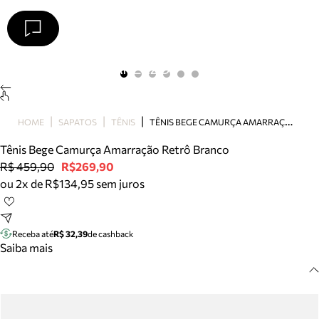
Arezzo
Favoritos
categorias sugeridas
Buscar produtos
Bota
T
ÊNIS BEGE CAMURÇA AMARRAÇÃO RETRÔ BRANCO
HOME
SAPATOS
TÊNIS
Papete
Scarpin
Tênis Bege Camurça Amarração Retrô Branco
Mocassim
R$ 459,90
R$269,90
Bolsa
ou 2x de R$134,95 sem juros
Sapatilha
Tamanco
Tênis
Receba até
R$ 32,39
de cashback
Mule
Saiba mais
Rasteira
Precisa de ajuda?
Tire dúvidas sobre pedidos, devoluções e mais.