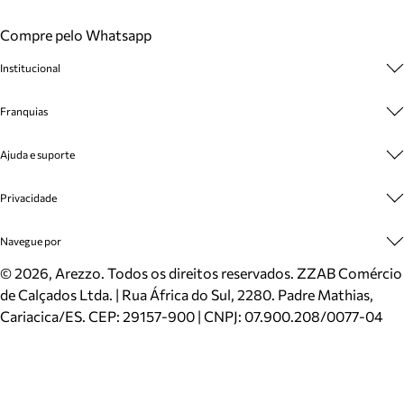
Compre pelo Whatsapp
Institucional
Sobre A Marca
Franquias
Cashback
Trabalhe Conosco
Multimarcas
Ajuda e suporte
Venda Corporativa
Plano de Negócio
Sustentabilidade
Seja Franqueado
Central de Atendimento
Privacidade
Mapa do Site
Cadastro
Benefícios
Entrega
Termos de Uso
Navegue por
Inverno
Meus Pedidos
Politica e Privacidade
Mundo Arezzo
Trocas e Devoluções
Sapatos
©
2026
, Arezzo. Todos os direitos reservados.
ZZAB Comércio
Cartão Presente
Bolsas
de Calçados Ltda. | Rua África do Sul, 2280. Padre Mathias,
Localizador de lojas
Scarpins
Cariacica/ES. CEP: 29157-900 | CNPJ: 07.900.208/0077-04
Sapatilhas
Mocassins
Tênis
Sandálias