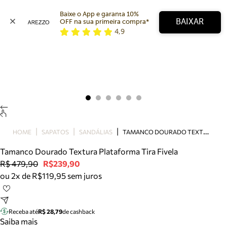
Baixe o App e garanta 10% 
BAIXAR
OFF na sua primeira compra* 
4,9
Arezzo
Favoritos
categorias sugeridas
Buscar produtos
Bota
Papete
Scarpin
Mocassim
Bolsa
T
AMANCO DOURADO TEXTURA PLATAFORMA TIRA FIVELA
HOME
SAPATOS
SANDÁLIAS
Sapatilha
Tamanco Dourado Textura Plataforma Tira Fivela
Tamanco
R$ 479,90
R$239,90
Tênis
ou 2x de R$119,95 sem juros
Mule
Rasteira
Precisa de ajuda?
Tire dúvidas sobre pedidos, devoluções e mais.
Receba até
R$ 28,79
de cashback
Saiba mais