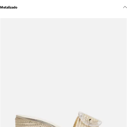
Meus pedidos
Metalizado
Acompanhe seus pedidos e solicite devoluções.