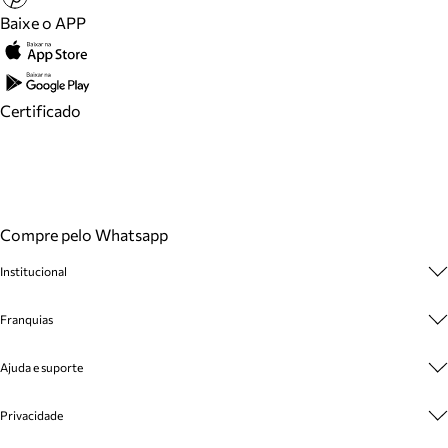
Baixe o APP
Certificado
Compre pelo Whatsapp
Institucional
Sobre A Marca
Franquias
Cashback
Trabalhe Conosco
Multimarcas
Ajuda e suporte
Venda Corporativa
Plano de Negócio
Sustentabilidade
Seja Franqueado
Central de Atendimento
Privacidade
Mapa do Site
Cadastro