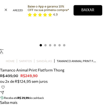
Baixe o App e garanta 10% 
BAIXAR
OFF na sua primeira compra* 
4,9
Arezzo
Favoritos
categorias sugeridas
Buscar produtos
Bota
Papete
Scarpin
Mocassim
Bolsa
T
AMANCO ANIMAL PRINT FLATFORM THONG
HOME
SAPATOS
SANDÁLIAS
Sapatilha
Tamanco Animal Print Flatform Thong
Tamanco
R$ 499,90
R$249,90
Tênis
ou 2x de R$124,95 sem juros
Mule
Rasteira
Precisa de ajuda?
Tire dúvidas sobre pedidos, devoluções e mais.
Receba até
R$ 29,99
de cashback
Saiba mais