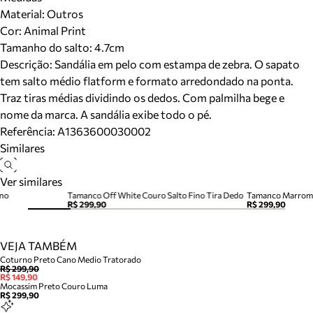
Material
:
Outros
Cor
:
Animal Print
Tamanho do salto:
4.7cm
Descrição:
Sandália em pelo com estampa de zebra. O sapato
tem salto médio flatform e formato arredondado na ponta.
Traz tiras médias dividindo os dedos. Com palmilha bege e
nome da marca. A sandália exibe todo o pé.
Referência:
A1363600030002
Similares
Ver similares
ino
Tamanco Off White Couro Salto Fino Tira Dedo
Tamanco Marrom 
R$ 299,90
R$ 299,90
VEJA TAMBÉM
Coturno Preto Cano Medio Tratorado
R$ 299,90
R$ 149,90
Mocassim Preto Couro Luma
R$ 299,90