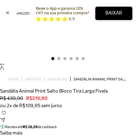
Baixe o App e garanta 10% 
BAIXAR
OFF na sua primeira compra* 
4,9
Arezzo
Favoritos
categorias sugeridas
Buscar produtos
Bota
Papete
Scarpin
Mocassim
Bolsa
S
ANDÁLIA ANIMAL PRINT SALTO BLOCO TIRA LARGA FIVELA
HOME
SAPATOS
SANDÁLIAS
Sapatilha
Sandália Animal Print Salto Bloco Tira Larga Fivela
Tamanco
R$ 439,90
R$219,90
Tênis
ou 2x de R$109,95 sem juros
Mule
Rasteira
Precisa de ajuda?
Tire dúvidas sobre pedidos, devoluções e mais.
Receba até
R$ 26,39
de cashback
Saiba mais