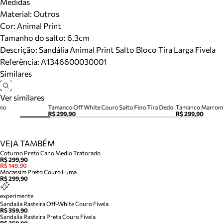
Medidas
Material
:
Outros
Cor
:
Animal Print
Tamanho do salto:
6.3cm
Descrição:
Sandália Animal Print Salto Bloco Tira Larga Fivela
Referência:
A1346600030001
Similares
Ver similares
ino
Tamanco Off White Couro Salto Fino Tira Dedo
Tamanco Marrom 
R$ 299,90
R$ 299,90
VEJA TAMBÉM
Coturno Preto Cano Medio Tratorado
R$ 299,90
R$ 149,90
Mocassim Preto Couro Luma
R$ 299,90
experimente
Sandalia Rasteira Off-White Couro Fivela
R$ 359,90
Sandalia Rasteira Preta Couro Fivela