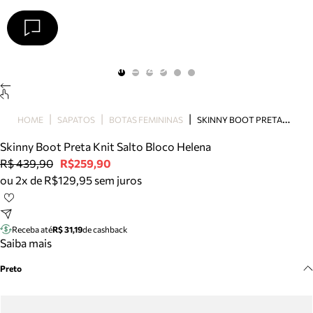
Arezzo
Favoritos
categorias sugeridas
Buscar produtos
Bota
S
KINNY BOOT PRETA KNIT SALTO BLOCO HELENA
HOME
SAPATOS
BOTAS FEMININAS
Papete
Scarpin
Skinny Boot Preta Knit Salto Bloco Helena
Mocassim
R$ 439,90
R$259,90
Bolsa
ou 2x de R$129,95 sem juros
Sapatilha
Tamanco
Tênis
Receba até
R$ 31,19
de cashback
Mule
Saiba mais
Rasteira
Preto
Precisa de ajuda?
Tire dúvidas sobre pedidos, devoluções e mais.