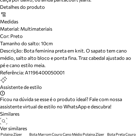
Detalhes do produto
Medidas
Material
:
Multimateriais
Cor
:
Preto
Tamanho do salto:
10cm
Descrição:
Bota feminina preta em knit. O sapato tem cano
médio, salto alto bloco e ponta fina. Traz cabedal ajustado ao
pé e cano estilo meia.
Referência:
A1196400050001
Assistente de estilo
Ficou na dúvida se esse é o produto ideal? Fale com nossa
assistente virtual de estilo no WhatsApp e descubra!
Similares
Ver similares
Polaina Zíper
Bota Marrom Couro Cano Médio Polaina Zíper
Bota Preta Couro