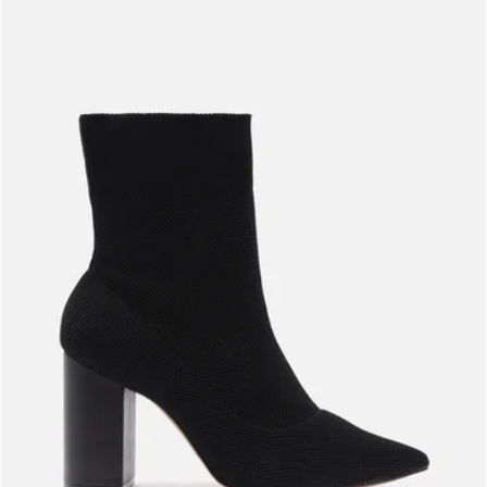
Meus pedidos
Acompanhe seus pedidos e solicite devoluções.