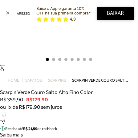
Baixe o App e garanta 10% 
BAIXAR
OFF na sua primeira compra* 
4,9
Arezzo
Favoritos
categorias sugeridas
Buscar produtos
Bota
Papete
Scarpin
Mocassim
Bolsa
S
CARPIN VERDE COURO SALTO ALTO FINO COLOR
HOME
SAPATOS
SCARPINS
Sapatilha
Scarpin Verde Couro Salto Alto Fino Color
Tamanco
R$ 359,90
R$179,90
Tênis
ou 1x de R$179,90 sem juros
Mule
Rasteira
Precisa de ajuda?
Tire dúvidas sobre pedidos, devoluções e mais.
Receba até
R$ 21,59
de cashback
Saiba mais