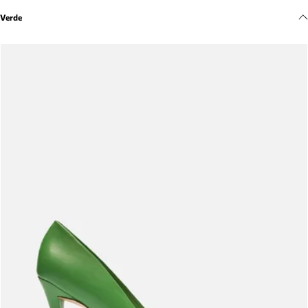
Meus pedidos
Verde
Acompanhe seus pedidos e solicite devoluções.