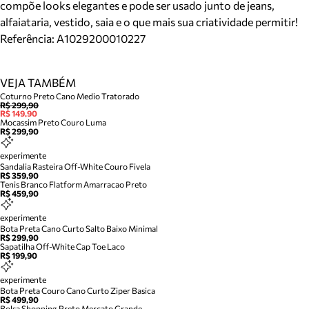
compõe looks elegantes e pode ser usado junto de jeans,
alfaiataria, vestido, saia e o que mais sua criatividade permitir!
Referência:
A1029200010227
VEJA TAMBÉM
Coturno Preto Cano Medio Tratorado
R$ 299,90
R$ 149,90
Mocassim Preto Couro Luma
R$ 299,90
experimente
Sandalia Rasteira Off-White Couro Fivela
R$ 359,90
Tenis Branco Flatform Amarracao Preto
R$ 459,90
experimente
Bota Preta Cano Curto Salto Baixo Minimal
R$ 299,90
Sapatilha Off-White Cap Toe Laco
R$ 199,90
experimente
Bota Preta Couro Cano Curto Ziper Basica
R$ 499,90
Bolsa Shopping Preto Mercato Grande