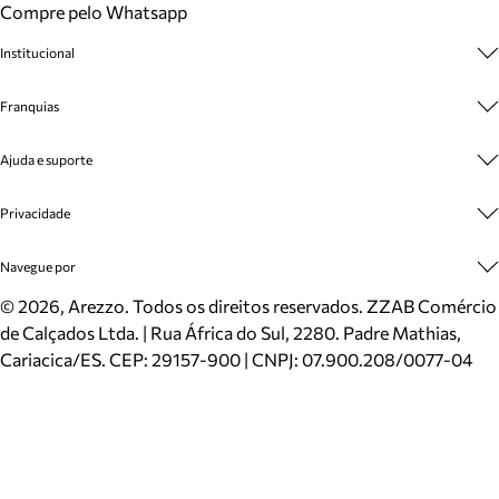
Compre pelo Whatsapp
Institucional
Sobre A Marca
Franquias
Cashback
Trabalhe Conosco
Multimarcas
Ajuda e suporte
Venda Corporativa
Plano de Negócio
Sustentabilidade
Seja Franqueado
Central de Atendimento
Privacidade
Mapa do Site
Cadastro
Benefícios
Entrega
Termos de Uso
Navegue por
Inverno
Meus Pedidos
Politica e Privacidade
Mundo Arezzo
Trocas e Devoluções
Sapatos
©
2026
, Arezzo. Todos os direitos reservados.
ZZAB Comércio
Cartão Presente
Bolsas
de Calçados Ltda. | Rua África do Sul, 2280. Padre Mathias,
Localizador de lojas
Scarpins
Cariacica/ES. CEP: 29157-900 | CNPJ: 07.900.208/0077-04
Sapatilhas
Mocassins
Tênis
Sandálias
Mules