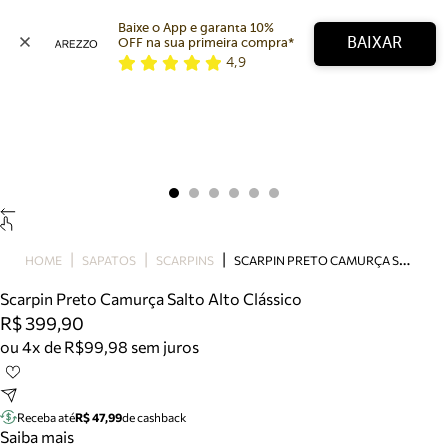
Baixe o App e garanta 10% 
BAIXAR
OFF na sua primeira compra* 
4,9
Arezzo
Favoritos
categorias sugeridas
Buscar produtos
Bota
Papete
Scarpin
Mocassim
Bolsa
S
CARPIN PRETO CAMURÇA SALTO ALTO CLÁSSICO
HOME
SAPATOS
SCARPINS
Sapatilha
Scarpin Preto Camurça Salto Alto Clássico
Tamanco
R$ 399,90
Tênis
ou 4x de R$99,98 sem juros
Mule
Rasteira
Precisa de ajuda?
Tire dúvidas sobre pedidos, devoluções e mais.
Receba até
R$ 47,99
de cashback
Saiba mais