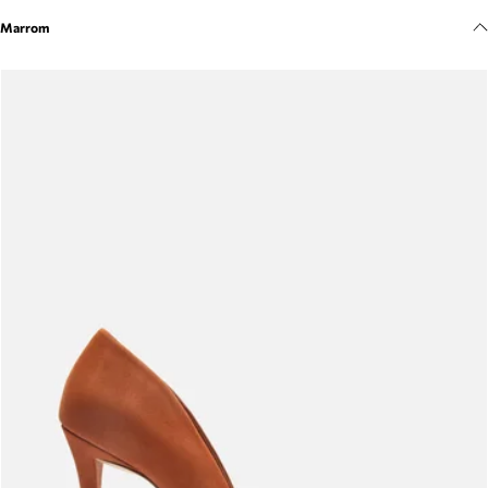
Meus pedidos
Marrom
Acompanhe seus pedidos e solicite devoluções.