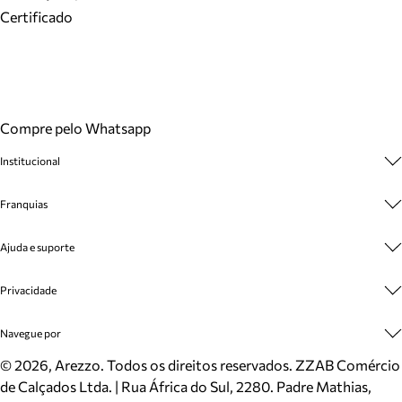
Certificado
Compre pelo Whatsapp
Institucional
Sobre A Marca
Franquias
Cashback
Trabalhe Conosco
Multimarcas
Ajuda e suporte
Venda Corporativa
Plano de Negócio
Sustentabilidade
Seja Franqueado
Central de Atendimento
Privacidade
Mapa do Site
Cadastro
Benefícios
Entrega
Termos de Uso
Navegue por
Inverno
Meus Pedidos
Politica e Privacidade
Mundo Arezzo
Trocas e Devoluções
Sapatos
©
2026
, Arezzo. Todos os direitos reservados.
ZZAB Comércio
Cartão Presente
Bolsas
de Calçados Ltda. | Rua África do Sul, 2280. Padre Mathias,