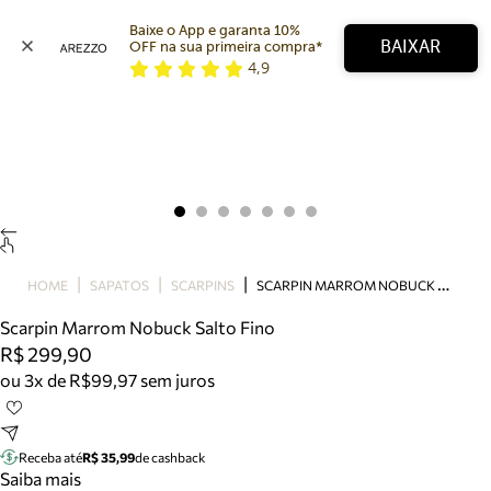
Baixe o App e garanta 10% 
BAIXAR
OFF na sua primeira compra* 
4,9
Arezzo
Favoritos
categorias sugeridas
Buscar produtos
Bota
Papete
Scarpin
Mocassim
Bolsa
S
CARPIN MARROM NOBUCK SALTO FINO
HOME
SAPATOS
SCARPINS
Sapatilha
Scarpin Marrom Nobuck Salto Fino
Tamanco
R$ 299,90
Tênis
ou 3x de R$99,97 sem juros
Mule
Rasteira
Precisa de ajuda?
Tire dúvidas sobre pedidos, devoluções e mais.
Receba até
R$ 35,99
de cashback
Saiba mais