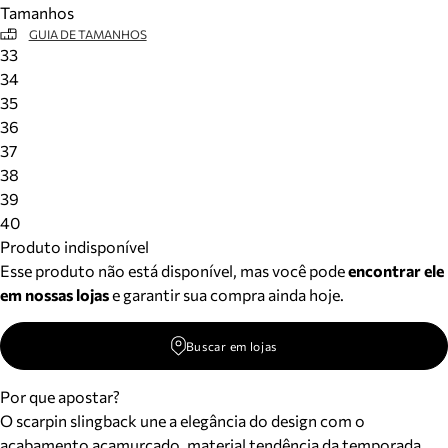
Tamanhos
Meus pedidos
GUIA DE TAMANHOS
Acompanhe seus pedidos e solicite devoluções.
33
34
35
36
37
38
39
40
Produto indisponível
Esse produto não está disponível, mas você pode
encontrar ele
em nossas lojas
e garantir sua compra ainda hoje.
Buscar em lojas
Por que apostar?
O scarpin slingback une a elegância do design com o
acabamento acamurçado, material tendência da temporada.