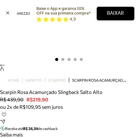
Baixe o App e garanta 10% 
BAIXAR
OFF na sua primeira compra* 
4,9
Arezzo
Favoritos
categorias sugeridas
Buscar produtos
Bota
Papete
Scarpin
Mocassim
Bolsa
S
CARPIN ROSA ACAMURÇADO SLINGBACK SALTO ALTO
HOME
SAPATOS
SCARPINS
Sapatilha
Scarpin Rosa Acamurçado Slingback Salto Alto
Tamanco
R$ 439,90
R$219,90
Tênis
ou 2x de R$109,95 sem juros
Mule
Rasteira
Precisa de ajuda?
Tire dúvidas sobre pedidos, devoluções e mais.
Receba até
R$ 26,39
de cashback
Saiba mais