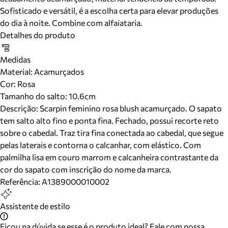
Sofisticado e versátil, é a escolha certa para elevar produções
do dia à noite. Combine com alfaiataria.
Detalhes do produto
Medidas
Material
:
Acamurçados
Cor
:
Rosa
Tamanho do salto:
10.6cm
Descrição:
Scarpin feminino rosa blush acamurçado. O sapato
tem salto alto fino e ponta fina. Fechado, possui recorte reto
sobre o cabedal. Traz tira fina conectada ao cabedal, que segue
pelas laterais e contorna o calcanhar, com elástico. Com
palmilha lisa em couro marrom e calcanheira contrastante da
cor do sapato com inscrição do nome da marca.
Referência:
A1389000010002
Assistente de estilo
Ficou na dúvida se esse é o produto ideal? Fale com nossa