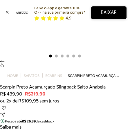
Baixe o App e garanta 10% 
BAIXAR
OFF na sua primeira compra* 
4,9
Arezzo
Favoritos
categorias sugeridas
Buscar produtos
Bota
Papete
Scarpin
Mocassim
Bolsa
S
CARPIN PRETO ACAMURÇADO SLINGBACK SALTO ANABELA
HOME
SAPATOS
SCARPINS
Sapatilha
Scarpin Preto Acamurçado Slingback Salto Anabela
Tamanco
R$ 439,90
R$219,90
Tênis
ou 2x de R$109,95 sem juros
Mule
Rasteira
Precisa de ajuda?
Tire dúvidas sobre pedidos, devoluções e mais.
Receba até
R$ 26,39
de cashback
Saiba mais