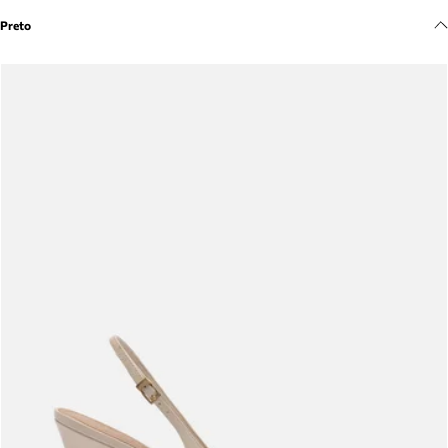
Meus pedidos
Preto
Acompanhe seus pedidos e solicite devoluções.