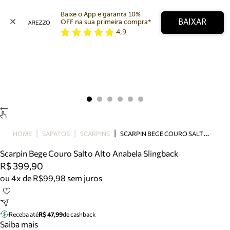
Baixe o App e garanta 10% 
BAIXAR
OFF na sua primeira compra* 
4,9
Arezzo
Favoritos
categorias sugeridas
Buscar produtos
Bota
Papete
Scarpin
Mocassim
Bolsa
S
CARPIN BEGE COURO SALTO ALTO ANABELA SLINGBACK
HOME
SAPATOS
SCARPINS
Sapatilha
Scarpin Bege Couro Salto Alto Anabela Slingback
Tamanco
R$ 399,90
Tênis
ou 4x de R$99,98 sem juros
Mule
Rasteira
Precisa de ajuda?
Tire dúvidas sobre pedidos, devoluções e mais.
Receba até
R$ 47,99
de cashback
Saiba mais