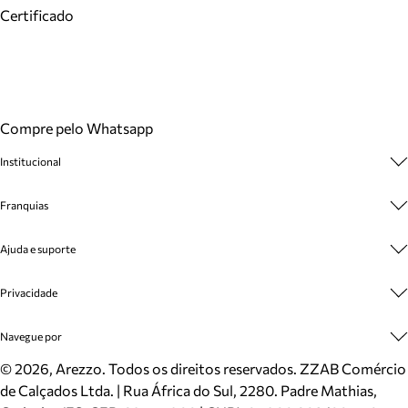
Certificado
Compre pelo Whatsapp
Institucional
Sobre A Marca
Franquias
Cashback
Trabalhe Conosco
Multimarcas
Ajuda e suporte
Venda Corporativa
Plano de Negócio
Sustentabilidade
Seja Franqueado
Central de Atendimento
Privacidade
Mapa do Site
Cadastro
Benefícios
Entrega
Termos de Uso
Navegue por
Inverno
Meus Pedidos
Politica e Privacidade
Mundo Arezzo
Trocas e Devoluções
Sapatos
©
2026
, Arezzo. Todos os direitos reservados.
ZZAB Comércio
Cartão Presente
Bolsas
de Calçados Ltda. | Rua África do Sul, 2280. Padre Mathias,