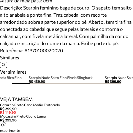
Altura da meia pata:
0
cm
Descrição:
Scarpin feminino bege de couro. O sapato tem salto
alto anabela e ponta fina. Traz cabedal com recorte
arredondado sobre a parte superior do pé. Aberto, tem tira fina
conectada ao cabedal que segue pelas laterais e contorna o
calcanhar, com fivela metálica lateral. Com palmilha da cor do
calçado e inscrição do nome da marca. Exibe parte do pé.
Referência:
A1370100020020
Similares
Ver similares
bela Bico Fino
Scarpin Nude Salto Fino Fivela Slingback
Scarpin Nude Sal
R$ 439,90
R$ 399,90
VEJA TAMBÉM
Coturno Preto Cano Medio Tratorado
R$ 299,90
R$ 149,90
Mocassim Preto Couro Luma
R$ 299,90
experimente