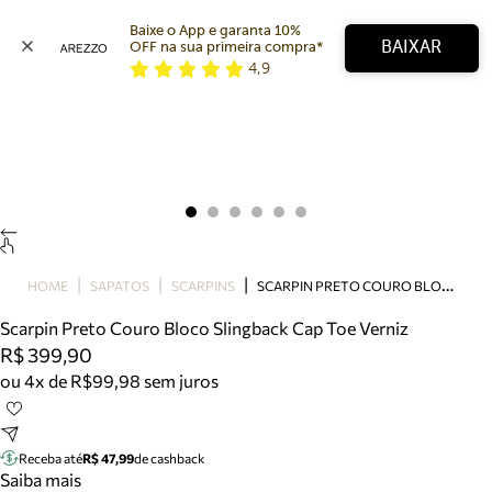
Baixe o App e garanta 10% 
BAIXAR
OFF na sua primeira compra* 
4,9
Arezzo
Favoritos
categorias sugeridas
Buscar produtos
Bota
Papete
Scarpin
Mocassim
Bolsa
S
CARPIN PRETO COURO BLOCO SLINGBACK CAP TOE VERNIZ
HOME
SAPATOS
SCARPINS
Sapatilha
Scarpin Preto Couro Bloco Slingback Cap Toe Verniz
Tamanco
R$ 399,90
Tênis
ou 4x de R$99,98 sem juros
Mule
Rasteira
Precisa de ajuda?
Tire dúvidas sobre pedidos, devoluções e mais.
Receba até
R$ 47,99
de cashback
Saiba mais