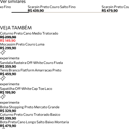
Ver similares
xo Fino
Scarpin Preto Couro Salto Fino
Scarpin Preto Cou
R$ 439,90
R$ 479,90
VEJA TAMBÉM
Coturno Preto Cano Medio Tratorado
R$ 299,90
R$ 149,90
Mocassim Preto Couro Luma
R$ 299,90
experimente
Sandalia Rasteira Off-White Couro Fivela
R$ 359,90
Tenis Branco Flatform Amarracao Preto
R$ 459,90
experimente
Sapatilha Off-White Cap Toe Laco
R$ 199,90
experimente
Bolsa Shopping Preto Mercato Grande
R$ 329,90
Coturno Preto Couro Tratorado Basico
R$ 399,90
Bota Preta Cano Longo Salto Baixo Montaria
R$ 479,90