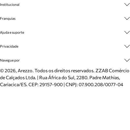
Institucional
Sobre A Marca
Franquias
Cashback
Trabalhe Conosco
Multimarcas
Ajuda e suporte
Venda Corporativa
Plano de Negócio
Sustentabilidade
Seja Franqueado
Central de Atendimento
Privacidade
Mapa do Site
Cadastro
Benefícios
Entrega
Termos de Uso
Navegue por
Inverno
Meus Pedidos
Politica e Privacidade
Mundo Arezzo
Trocas e Devoluções
Sapatos
©
2026
, Arezzo. Todos os direitos reservados.
ZZAB Comércio
Cartão Presente
Bolsas
de Calçados Ltda. | Rua África do Sul, 2280. Padre Mathias,
Localizador de lojas
Scarpins
Cariacica/ES. CEP: 29157-900 | CNPJ: 07.900.208/0077-04
Sapatilhas
Mocassins
Tênis
Sandálias
Mules
Rasteiras