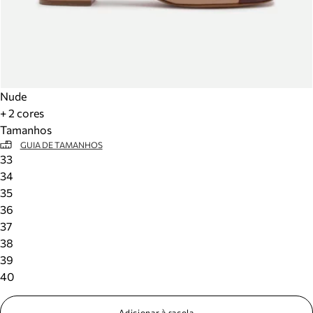
Nude
+ 2 cores
Tamanhos
GUIA DE TAMANHOS
33
34
35
36
37
38
39
40
Adicionar à sacola