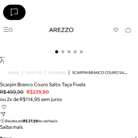
Arezzo
Favoritos
categorias sugeridas
Buscar produtos
Bota
Papete
Scarpin
Mocassim
S
CARPIN BRANCO COURO SALTO TAÇA FIVELA
HOME
SAPATOS
SCARPINS
Bolsa
Scarpin Branco Couro Salto Taça Fivela
Sapatilha
R$ 459,90
R$229,90
Tamanco
ou 2x de R$114,95 sem juros
Tênis
Mule
Rasteira
Receba até
R$ 27,59
de cashback
Precisa de ajuda?
Saiba mais
Tire dúvidas sobre pedidos, devoluções e mais.