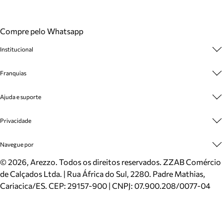
Compre pelo Whatsapp
Institucional
Sobre A Marca
Franquias
Cashback
Trabalhe Conosco
Multimarcas
Ajuda e suporte
Venda Corporativa
Plano de Negócio
Sustentabilidade
Seja Franqueado
Central de Atendimento
Privacidade
Mapa do Site
Cadastro
Benefícios
Entrega
Termos de Uso
Navegue por
Inverno
Meus Pedidos
Politica e Privacidade
Mundo Arezzo
Trocas e Devoluções
Sapatos
©
2026
, Arezzo. Todos os direitos reservados.
ZZAB Comércio
Cartão Presente
Bolsas
de Calçados Ltda. | Rua África do Sul, 2280. Padre Mathias,
Localizador de lojas
Scarpins
Cariacica/ES. CEP: 29157-900 | CNPJ: 07.900.208/0077-04
Sapatilhas
Mocassins
Tênis