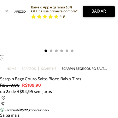
Baixe o App e garanta 10% 
BAIXAR
OFF na sua primeira compra* 
4,9
Arezzo
Favoritos
categorias sugeridas
Buscar produtos
Bota
Papete
Scarpin
Mocassim
Bolsa
S
CARPIN BEGE COURO SALTO BLOCO BAIXO TIRAS
HOME
SAPATOS
SCARPINS
Sapatilha
Scarpin Bege Couro Salto Bloco Baixo Tiras
Tamanco
R$ 379,90
R$189,90
Tênis
ou 2x de R$94,95 sem juros
Mule
Rasteira
Precisa de ajuda?
Tire dúvidas sobre pedidos, devoluções e mais.
Receba até
R$ 22,79
de cashback
Saiba mais