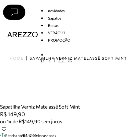
novidades
Sapatos
Bolsas
VERÃO'27
PROMOÇÃO
Arezzo
HOME
SAPATILHA VERNIZ MATELASSÊ SOFT MINT
Sapatilha Verniz Matelassê Soft Mint
R$ 149,90
ou 1x de R$149,90 sem juros
Receba até
R$ 17,99
de cashback