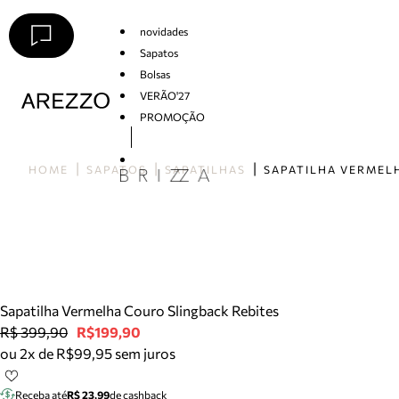
novidades
Sapatos
Bolsas
VERÃO'27
PROMOÇÃO
Arezzo
HOME
SAPATOS
SAPATILHAS
Sapatilha Vermelha Couro Slingback Rebites
R$ 399,90
R$199,90
ou 2x de R$99,95 sem juros
Receba até
R$ 23,99
de cashback