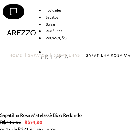
novidades
Sapatos
Bolsas
VERÃO'27
PROMOÇÃO
Arezzo
HOME
SAPATOS
SAPATILHAS
Sapatilha Rosa Matelassê Bico Redondo
R$ 149,90
R$74,90
ou 1x de R$74,90 sem juros