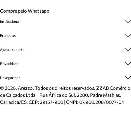
Compre pelo Whatsapp
Institucional
Sobre A Marca
Franquias
Cashback
Trabalhe Conosco
Multimarcas
Ajuda e suporte
Venda Corporativa
Plano de Negócio
Sustentabilidade
Seja Franqueado
Central de Atendimento
Privacidade
Mapa do Site
Cadastro
Benefícios
Entrega
Termos de Uso
Navegue por
Inverno
Meus Pedidos
Politica e Privacidade
Mundo Arezzo
Trocas e Devoluções
Sapatos
©
2026
, Arezzo. Todos os direitos reservados.
ZZAB Comércio
Cartão Presente
Bolsas
de Calçados Ltda. | Rua África do Sul, 2280. Padre Mathias,
Localizador de lojas
Scarpins
Cariacica/ES. CEP: 29157-900 | CNPJ: 07.900.208/0077-04
Sapatilhas
Mocassins
Tênis
Sandálias