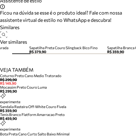
Assistente de estilo
Ficou na dúvida se esse é o produto ideal? Fale com nossa
assistente virtual de estilo no WhatsApp e descubra!
Similares
Ver similares
ourada
Sapatilha Preta Couro Slingback Bico Fino
R$ 379,90
R$ 359,90
VEJA TAMBÉM
Coturno Preto Cano Medio Tratorado
R$ 299,90
R$ 149,90
Mocassim Preto Couro Luma
R$ 299,90
experimente
Sandalia Rasteira Off-White Couro Fivela
R$ 359,90
Tenis Branco Flatform Amarracao Preto
R$ 459,90
experimente
Bota Preta Cano Curto Salto Baixo Minimal