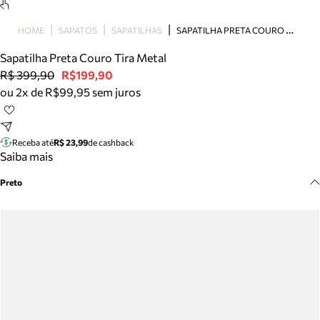
Meus pedidos
Acompanhe seus pedidos e solicite devoluções.
S
APATILHA PRETA COURO TIRA METAL
HOME
SAPATOS
SAPATILHAS
Sapatilha Preta Couro Tira Metal
R$ 399,90
R$199,90
ou 2x de R$99,95 sem juros
Receba até
R$ 23,99
de cashback
Saiba mais
Preto