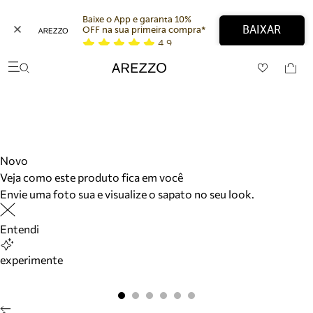
Baixe o App e garanta 10% 
BAIXAR
OFF na sua primeira compra* 
4,9
Arezzo
Favoritos
categorias sugeridas
Buscar produtos
Bota
Papete
Scarpin
Mocassim
Novo
Bolsa
Veja como este produto fica em você
Sapatilha
Envie uma foto sua e visualize o sapato no seu look.
Tamanco
Tênis
Entendi
Mule
Rasteira
experimente
Precisa de ajuda?
Tire dúvidas sobre pedidos, devoluções e mais.