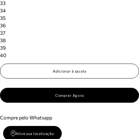
33
34
35
36
37
38
39
40
Adicionar à sacola
Comprar Agora
Compre pelo Whatsapp
Ative sua localização