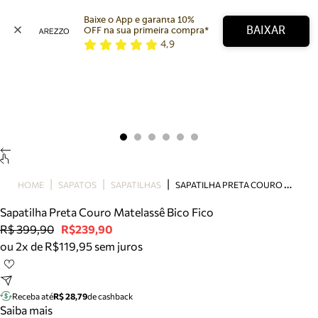
Baixe o App e garanta 10% 
BAIXAR
OFF na sua primeira compra* 
4,9
Arezzo
Favoritos
categorias sugeridas
Buscar produtos
Bota
Papete
Scarpin
Mocassim
Bolsa
S
APATILHA PRETA COURO MATELASSÊ BICO FICO
HOME
SAPATOS
SAPATILHAS
Sapatilha
Sapatilha Preta Couro Matelassê Bico Fico
Tamanco
R$ 399,90
R$239,90
Tênis
ou 2x de R$119,95 sem juros
Mule
Rasteira
Precisa de ajuda?
Tire dúvidas sobre pedidos, devoluções e mais.
Receba até
R$ 28,79
de cashback
Saiba mais