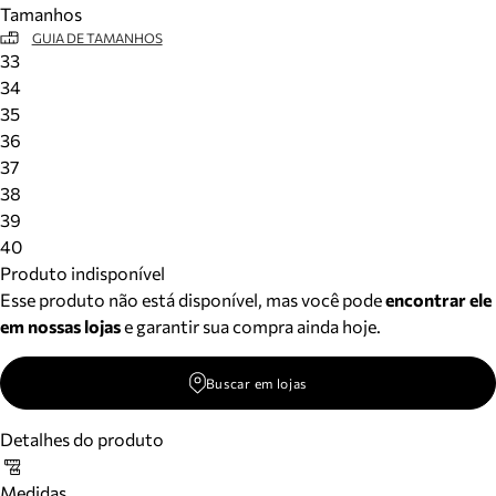
Tamanhos
Meus pedidos
GUIA DE TAMANHOS
Acompanhe seus pedidos e solicite devoluções.
33
34
35
36
37
38
39
40
Produto indisponível
Esse produto não está disponível, mas você pode
encontrar ele
em nossas lojas
e garantir sua compra ainda hoje.
Buscar em lojas
Detalhes do produto
Medidas