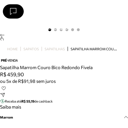
Arezzo
Favoritos
categorias sugeridas
Buscar produtos
Bota
S
APATILHA MARROM COURO BICO REDONDO FIVELA
HOME
SAPATOS
SAPATILHAS
Papete
Scarpin
Mocassim
Sapatilha Marrom Couro Bico Redondo Fivela
Bolsa
R$ 459,90
Sapatilha
ou 5x de R$91,98 sem juros
Tamanco
Tênis
Mule
Receba até
R$ 55,19
de cashback
Rasteira
Saiba mais
Precisa de ajuda?
Marrom
Tire dúvidas sobre pedidos, devoluções e mais.