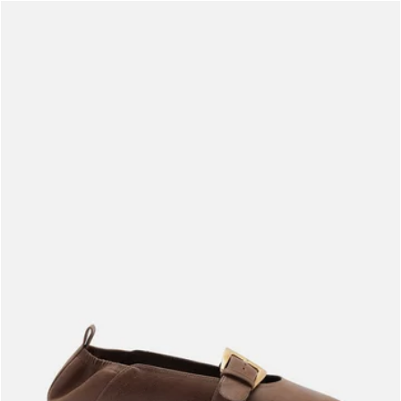
Meus pedidos
Acompanhe seus pedidos e solicite devoluções.