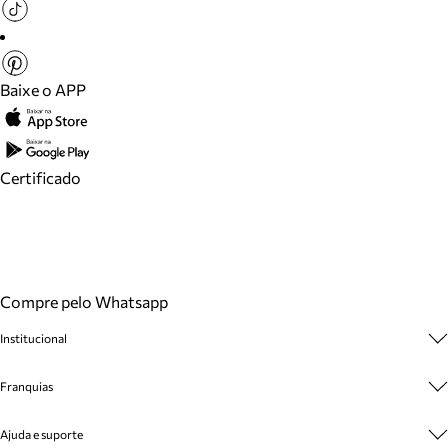
Baixe o APP
Certificado
Compre pelo Whatsapp
Institucional
Sobre A Marca
Franquias
Cashback
Trabalhe Conosco
Multimarcas
Ajuda e suporte
Venda Corporativa
Plano de Negócio