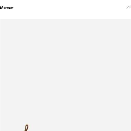
Meus pedidos
Marrom
Acompanhe seus pedidos e solicite devoluções.