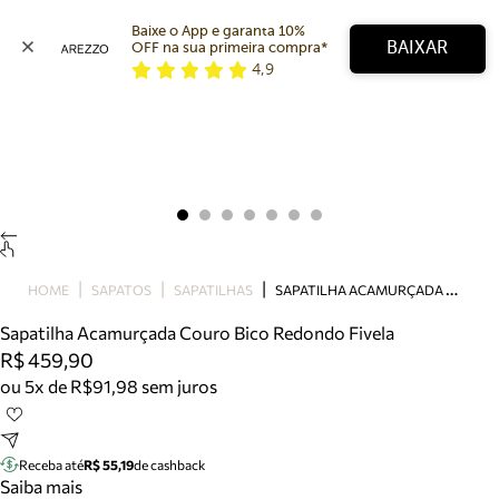
Baixe o App e garanta 10% 
BAIXAR
OFF na sua primeira compra* 
4,9
Arezzo
Favoritos
categorias sugeridas
Buscar produtos
Bota
Papete
Scarpin
Mocassim
Bolsa
S
APATILHA ACAMURÇADA COURO BICO REDONDO FIVELA
HOME
SAPATOS
SAPATILHAS
Sapatilha
Sapatilha Acamurçada Couro Bico Redondo Fivela
Tamanco
R$ 459,90
Tênis
ou 5x de R$91,98 sem juros
Mule
Rasteira
Precisa de ajuda?
Tire dúvidas sobre pedidos, devoluções e mais.
Receba até
R$ 55,19
de cashback
Saiba mais