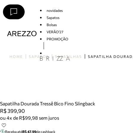
novidades
Sapatos
Bolsas
VERÃO'27
PROMOÇÃO
Arezzo
HOME
SAPATOS
SAPATILHAS
Sapatilha Dourada Tressê Bico Fino Slingback
R$ 399,90
ou 4x de R$99,98 sem juros
Receba até
R$ 47,99
de cashback