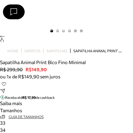
Arezzo
Favoritos
categorias sugeridas
Buscar produtos
Bota
S
APATILHA ANIMAL PRINT BICO FINO MINIMAL
HOME
SAPATOS
SAPATILHAS
Papete
Scarpin
Sapatilha Animal Print Bico Fino Minimal
Mocassim
R$ 299,90
R$149,90
Bolsa
ou 1x de R$149,90 sem juros
Sapatilha
Tamanco
Tênis
Receba até
R$ 17,99
de cashback
Mule
Saiba mais
Rasteira
Tamanhos
Precisa de ajuda?
GUIA DE TAMANHOS
33
Tire dúvidas sobre pedidos, devoluções e mais.
34