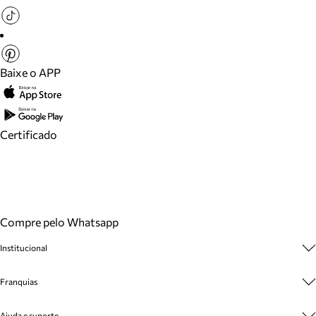
Baixe o APP
Certificado
Compre pelo Whatsapp
Institucional
Sobre A Marca
Franquias
Cashback
Trabalhe Conosco
Multimarcas
Ajuda e suporte