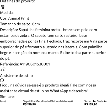
Detalhes do produto
Medidas
Cor
:
Animal Print
Tamanho do salto:
6cm
Descrição:
Sapatilha feminina preta e branca em pelo com
estampa de zebra. O sapato tem salto rasteiro, base
emborrachada e ponta fina. Fechada, traz recorte em V na parte
superior do pé e formato ajustado nas laterais. Com palmilha
bege e inscrição do nome da marca. Exibe toda a parte superior
do pé.
Referência:
A1190601530001
Assistente de estilo
Ficou na dúvida se esse é o produto ideal? Fale com nossa
assistente virtual de estilo no WhatsApp e descubra!
Similares
lassê
Sapatilha Metalizado Platino Matelassê
Sapatilha Metaliz
R$ 159,90
R$ 159,90