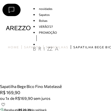
novidades
Sapatos
Bolsas
VERÃO'27
PROMOÇÃO
Arezzo
HOME
SAPATOS
SAPATILHAS
Sapatilha Bege Bico Fino Matelassê
R$ 169,90
ou 1x de R$169,90 sem juros
Receba até
R$ 20,39
de cashback