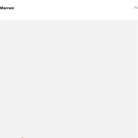
Meus pedidos
Marrom
Acompanhe seus pedidos e solicite devoluções.