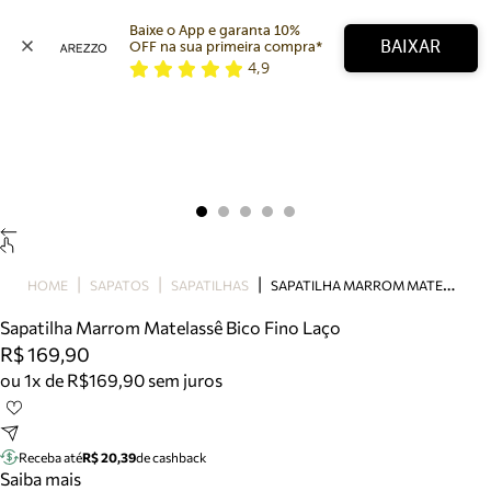
Baixe o App e garanta 10% 
BAIXAR
OFF na sua primeira compra* 
4,9
Arezzo
Favoritos
categorias sugeridas
Buscar produtos
Bota
Papete
Scarpin
Mocassim
Bolsa
S
APATILHA MARROM MATELASSÊ BICO FINO LAÇO
HOME
SAPATOS
SAPATILHAS
Sapatilha
Sapatilha Marrom Matelassê Bico Fino Laço
Tamanco
R$ 169,90
Tênis
ou 1x de R$169,90 sem juros
Mule
Rasteira
Precisa de ajuda?
Tire dúvidas sobre pedidos, devoluções e mais.
Receba até
R$ 20,39
de cashback
Saiba mais