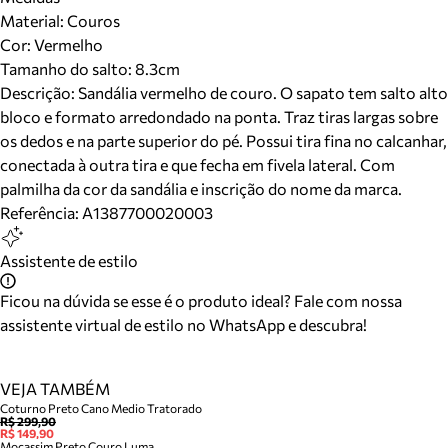
Material
:
Couros
Cor
:
Vermelho
Tamanho do salto:
8.3cm
Descrição:
Sandália vermelho de couro. O sapato tem salto alto
bloco e formato arredondado na ponta. Traz tiras largas sobre
os dedos e na parte superior do pé. Possui tira fina no calcanhar,
conectada à outra tira e que fecha em fivela lateral. Com
palmilha da cor da sandália e inscrição do nome da marca.
Referência:
A1387700020003
Assistente de estilo
Ficou na dúvida se esse é o produto ideal? Fale com nossa
assistente virtual de estilo no WhatsApp e descubra!
VEJA TAMBÉM
Coturno Preto Cano Medio Tratorado
R$ 299,90
R$ 149,90
Mocassim Preto Couro Luma