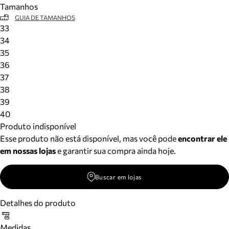
Tamanhos
Meus pedidos
GUIA DE TAMANHOS
Acompanhe seus pedidos e solicite devoluções.
33
34
35
36
37
38
39
40
Produto indisponível
Esse produto não está disponível, mas você pode
encontrar ele
em nossas lojas
e garantir sua compra ainda hoje.
Buscar em lojas
Detalhes do produto
Medidas