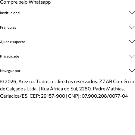
Compre pelo Whatsapp
Institucional
Sobre A Marca
Franquias
Cashback
Trabalhe Conosco
Multimarcas
Ajuda e suporte
Venda Corporativa
Plano de Negócio
Sustentabilidade
Seja Franqueado
Central de Atendimento
Privacidade
Mapa do Site
Cadastro
Benefícios
Entrega
Termos de Uso
Navegue por
Inverno
Meus Pedidos
Politica e Privacidade
Mundo Arezzo
Trocas e Devoluções
Sapatos
©
2026
, Arezzo. Todos os direitos reservados.
ZZAB Comércio
Cartão Presente
Bolsas
de Calçados Ltda. | Rua África do Sul, 2280. Padre Mathias,
Localizador de lojas
Scarpins
Cariacica/ES. CEP: 29157-900 | CNPJ: 07.900.208/0077-04
Sapatilhas
Mocassins
Tênis
Sandálias
Mules