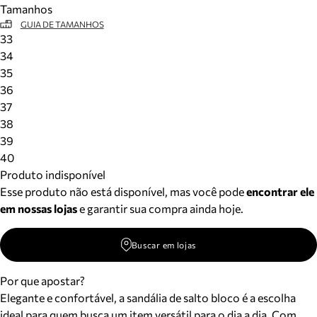
Tamanhos
Meus pedidos
GUIA DE TAMANHOS
Acompanhe seus pedidos e solicite devoluções.
33
34
35
36
37
38
39
40
Produto indisponível
Esse produto não está disponível, mas você pode
encontrar ele
em nossas lojas
e garantir sua compra ainda hoje.
Buscar em lojas
Por que apostar?
Elegante e confortável, a sandália de salto bloco é a escolha
ideal para quem busca um item versátil para o dia a dia. Com