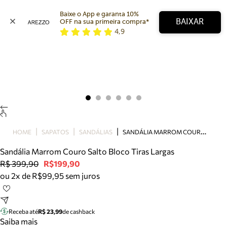
Baixe o App e garanta 10% 
BAIXAR
OFF na sua primeira compra* 
4,9
Arezzo
Favoritos
categorias sugeridas
Buscar produtos
Bota
Papete
Scarpin
Mocassim
Bolsa
S
ANDÁLIA MARROM COURO SALTO BLOCO TIRAS LARGAS
HOME
SAPATOS
SANDÁLIAS
Sapatilha
Sandália Marrom Couro Salto Bloco Tiras Largas
Tamanco
R$ 399,90
R$199,90
Tênis
ou 2x de R$99,95 sem juros
Mule
Rasteira
Precisa de ajuda?
Tire dúvidas sobre pedidos, devoluções e mais.
Receba até
R$ 23,99
de cashback
Saiba mais