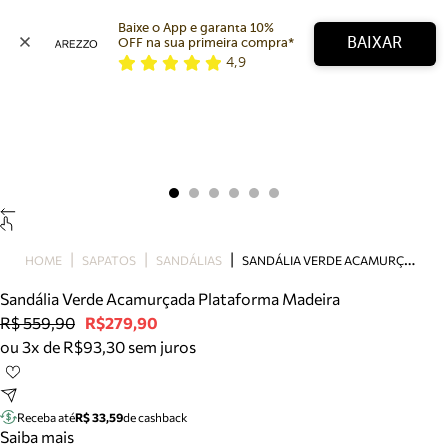
Baixe o App e garanta 10% 
BAIXAR
OFF na sua primeira compra* 
4,9
Arezzo
Favoritos
categorias sugeridas
Buscar produtos
Bota
Papete
Scarpin
Mocassim
Bolsa
S
ANDÁLIA VERDE ACAMURÇADA PLATAFORMA MADEIRA
HOME
SAPATOS
SANDÁLIAS
Sapatilha
Sandália Verde Acamurçada Plataforma Madeira
Tamanco
R$ 559,90
R$279,90
Tênis
ou 3x de R$93,30 sem juros
Mule
Rasteira
Precisa de ajuda?
Tire dúvidas sobre pedidos, devoluções e mais.
Receba até
R$ 33,59
de cashback
Saiba mais