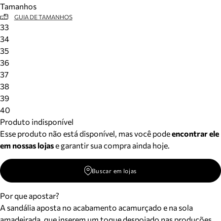
Tamanhos
Meus pedidos
GUIA DE TAMANHOS
Acompanhe seus pedidos e solicite devoluções.
33
34
35
36
37
38
39
40
Produto indisponível
Esse produto não está disponível, mas você pode
encontrar ele
em nossas lojas
e garantir sua compra ainda hoje.
Buscar em lojas
Por que apostar?
A sandália aposta no acabamento acamurçado e na sola
amadeirada, que inserem um toque despojado nas produções.