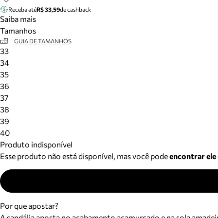
Receba até
R$ 33,59
de cashback
Saiba mais
Tamanhos
GUIA DE TAMANHOS
33
34
35
36
37
38
39
40
Produto indisponível
Esse produto não está disponível, mas você pode
encontrar ele
Por que apostar?
A sandália aposta no acabamento acamurçado e na sola amadeira