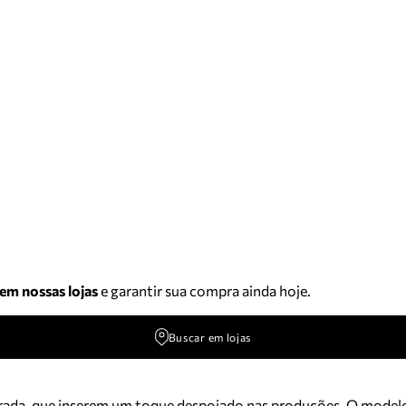
 em nossas lojas
e garantir sua compra ainda hoje.
Buscar em lojas
da, que inserem um toque despojado nas produções. O modelo tr