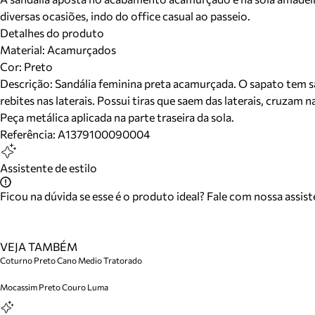
diversas ocasiões, indo do office casual ao passeio.
Detalhes do produto
Material
:
Acamurçados
Cor
:
Preto
Descrição:
Sandália feminina preta acamurçada. O sapato tem sa
rebites nas laterais. Possui tiras que saem das laterais, cruzam
Peça metálica aplicada na parte traseira da sola.
Referência:
A1379100090004
Assistente de estilo
Ficou na dúvida se esse é o produto ideal? Fale com nossa assis
VEJA TAMBÉM
Coturno Preto Cano Medio Tratorado
Mocassim Preto Couro Luma