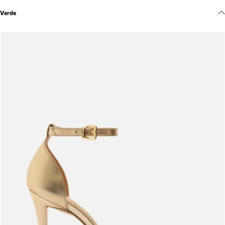
Meus pedidos
Verde
Acompanhe seus pedidos e solicite devoluções.