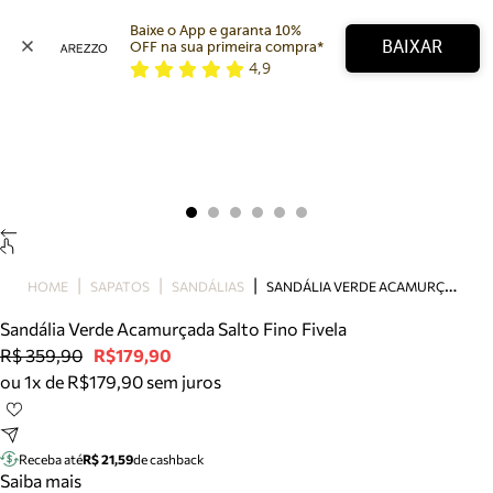
Baixe o App e garanta 10% 
BAIXAR
OFF na sua primeira compra* 
4,9
Arezzo
Favoritos
categorias sugeridas
Buscar produtos
Bota
Papete
Scarpin
Mocassim
Bolsa
S
ANDÁLIA VERDE ACAMURÇADA SALTO FINO FIVELA
HOME
SAPATOS
SANDÁLIAS
Sapatilha
Sandália Verde Acamurçada Salto Fino Fivela
Tamanco
R$ 359,90
R$179,90
Tênis
ou 1x de R$179,90 sem juros
Mule
Rasteira
Precisa de ajuda?
Tire dúvidas sobre pedidos, devoluções e mais.
Receba até
R$ 21,59
de cashback
Saiba mais