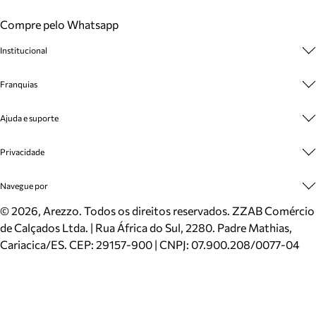
Compre pelo Whatsapp
Institucional
Sobre A Marca
Franquias
Cashback
Trabalhe Conosco
Multimarcas
Ajuda e suporte
Venda Corporativa
Plano de Negócio
Sustentabilidade
Seja Franqueado
Central de Atendimento
Privacidade
Mapa do Site
Cadastro
Benefícios
Entrega
Termos de Uso
Navegue por
Inverno
Meus Pedidos
Politica e Privacidade
Mundo Arezzo
Trocas e Devoluções
Sapatos
©
2026
, Arezzo. Todos os direitos reservados.
ZZAB Comércio
Cartão Presente
Bolsas
de Calçados Ltda. | Rua África do Sul, 2280. Padre Mathias,
Localizador de lojas
Scarpins
Cariacica/ES. CEP: 29157-900 | CNPJ: 07.900.208/0077-04
Sapatilhas
Mocassins
Tênis
Sandálias