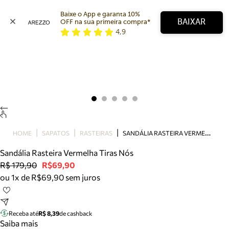
Baixe o App e garanta 10% 
BAIXAR
OFF na sua primeira compra* 
4,9
Arezzo
Favoritos
categorias sugeridas
Buscar produtos
Bota
Papete
Scarpin
Mocassim
Bolsa
S
ANDÁLIA RASTEIRA VERMELHA TIRAS NÓS
HOME
SAPATOS
RASTEIRAS
Sapatilha
Sandália Rasteira Vermelha Tiras Nós
Tamanco
R$ 179,90
R$69,90
Tênis
ou 1x de R$69,90 sem juros
Mule
Rasteira
Precisa de ajuda?
Tire dúvidas sobre pedidos, devoluções e mais.
Receba até
R$ 8,39
de cashback
Saiba mais