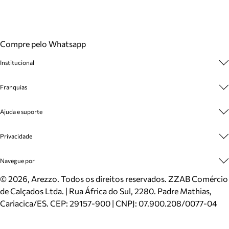
Compre pelo Whatsapp
Institucional
Sobre A Marca
Franquias
Cashback
Trabalhe Conosco
Multimarcas
Ajuda e suporte
Venda Corporativa
Plano de Negócio
Sustentabilidade
Seja Franqueado
Central de Atendimento
Privacidade
Mapa do Site
Cadastro
Benefícios
Entrega
Termos de Uso
Navegue por
Inverno
Meus Pedidos
Politica e Privacidade
Mundo Arezzo
Trocas e Devoluções
Sapatos
©
2026
, Arezzo. Todos os direitos reservados.
ZZAB Comércio
Cartão Presente
Bolsas
de Calçados Ltda. | Rua África do Sul, 2280. Padre Mathias,
Localizador de lojas
Scarpins
Cariacica/ES. CEP: 29157-900 | CNPJ: 07.900.208/0077-04
Sapatilhas
Mocassins