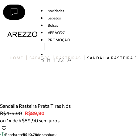
novidades
Sapatos
Bolsas
VERÃO'27
PROMOÇÃO
Arezzo
HOME
SAPATOS
RASTEIRAS
Sandália Rasteira Preta Tiras Nós
R$ 179,90
R$89,90
ou 1x de R$89,90 sem juros
Receba até
R$ 10,79
de cashback