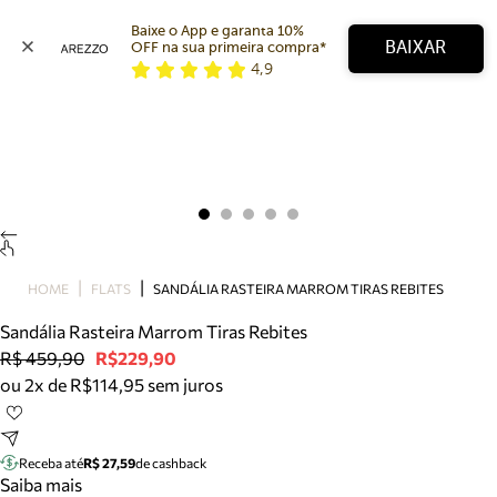
Baixe o App e garanta 10% 
BAIXAR
OFF na sua primeira compra* 
4,9
Arezzo
Favoritos
categorias sugeridas
Buscar produtos
Bota
Papete
Scarpin
Mocassim
Bolsa
HOME
FLATS
SANDÁLIA RASTEIRA MARROM TIRAS REBITES
Sapatilha
Sandália Rasteira Marrom Tiras Rebites
Tamanco
R$ 459,90
R$229,90
Tênis
ou 2x de R$114,95 sem juros
Mule
Rasteira
Precisa de ajuda?
Tire dúvidas sobre pedidos, devoluções e mais.
Receba até
R$ 27,59
de cashback
Saiba mais