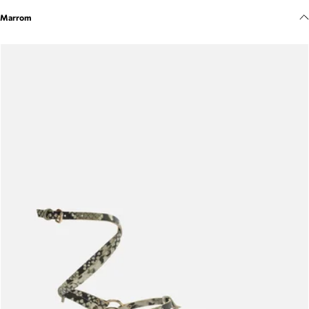
Meus pedidos
Marrom
Acompanhe seus pedidos e solicite devoluções.