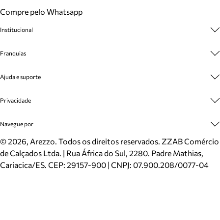
Compre pelo Whatsapp
Institucional
Sobre A Marca
Franquias
Cashback
Trabalhe Conosco
Multimarcas
Ajuda e suporte
Venda Corporativa
Plano de Negócio
Sustentabilidade
Seja Franqueado
Central de Atendimento
Privacidade
Mapa do Site
Cadastro
Benefícios
Entrega
Termos de Uso
Navegue por
Inverno
Meus Pedidos
Politica e Privacidade
Mundo Arezzo
Trocas e Devoluções
Sapatos
©
2026
, Arezzo. Todos os direitos reservados.
ZZAB Comércio
Cartão Presente
Bolsas
de Calçados Ltda. | Rua África do Sul, 2280. Padre Mathias,
Localizador de lojas
Scarpins
Cariacica/ES. CEP: 29157-900 | CNPJ: 07.900.208/0077-04
Sapatilhas
Mocassins
Tênis
Sandálias