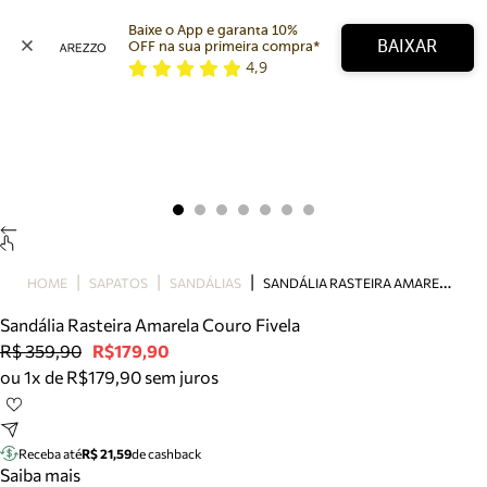
Baixe o App e garanta 10% 
BAIXAR
OFF na sua primeira compra* 
4,9
Arezzo
Favoritos
categorias sugeridas
Buscar produtos
Bota
Papete
Scarpin
Mocassim
Bolsa
S
ANDÁLIA RASTEIRA AMARELA COURO FIVELA
HOME
SAPATOS
SANDÁLIAS
Sapatilha
Sandália Rasteira Amarela Couro Fivela
Tamanco
R$ 359,90
R$179,90
Tênis
ou 1x de R$179,90 sem juros
Mule
Rasteira
Precisa de ajuda?
Tire dúvidas sobre pedidos, devoluções e mais.
Receba até
R$ 21,59
de cashback
Saiba mais