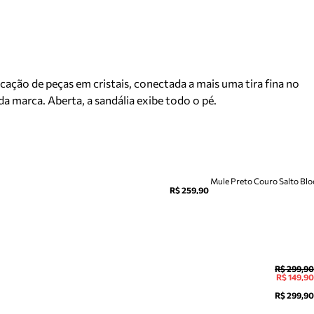
icação de peças em cristais, conectada a mais uma tira fina no
a marca. Aberta, a sandália exibe todo o pé.
Mule Preto Couro Salto Bl
R$ 259,90
R$ 299,90
R$ 149,90
R$ 299,90