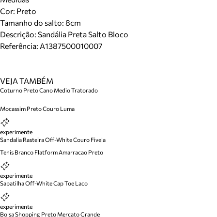
Cor
:
Preto
Tamanho do salto:
8cm
Descrição:
Sandália Preta Salto Bloco
Referência:
A1387500010007
VEJA TAMBÉM
Coturno Preto Cano Medio Tratorado
Mocassim Preto Couro Luma
experimente
Sandalia Rasteira Off-White Couro Fivela
Tenis Branco Flatform Amarracao Preto
experimente
Sapatilha Off-White Cap Toe Laco
experimente
Bolsa Shopping Preto Mercato Grande