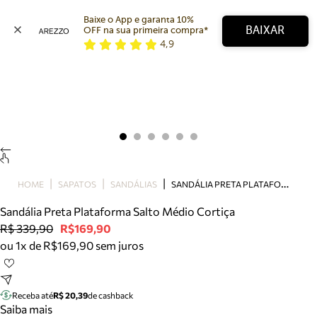
Baixe o App e garanta 10% 
BAIXAR
OFF na sua primeira compra* 
4,9
Arezzo
Favoritos
categorias sugeridas
Buscar produtos
Bota
Papete
Scarpin
Mocassim
Bolsa
S
ANDÁLIA PRETA PLATAFORMA SALTO MÉDIO CORTIÇA
HOME
SAPATOS
SANDÁLIAS
Sapatilha
Sandália Preta Plataforma Salto Médio Cortiça
Tamanco
R$ 339,90
R$169,90
Tênis
ou 1x de R$169,90 sem juros
Mule
Rasteira
Precisa de ajuda?
Tire dúvidas sobre pedidos, devoluções e mais.
Receba até
R$ 20,39
de cashback
Saiba mais