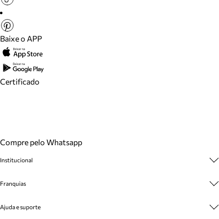
Baixe o APP
Certificado
Compre pelo Whatsapp
Institucional
Sobre A Marca
Franquias
Cashback
Trabalhe Conosco
Multimarcas
Ajuda e suporte
Venda Corporativa
Plano de Negócio