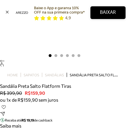
Baixe o App e garanta 10% 
BAIXAR
OFF na sua primeira compra* 
4,9
Arezzo
Favoritos
categorias sugeridas
Buscar produtos
Bota
Papete
Scarpin
Mocassim
Bolsa
S
ANDÁLIA PRETA SALTO FLATFORM TIRAS
HOME
SAPATOS
SANDÁLIAS
Sapatilha
Sandália Preta Salto Flatform Tiras
Tamanco
R$ 399,90
R$159,90
Tênis
ou 1x de R$159,90 sem juros
Mule
Rasteira
Precisa de ajuda?
Tire dúvidas sobre pedidos, devoluções e mais.
Receba até
R$ 19,19
de cashback
Saiba mais