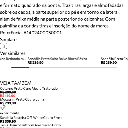
e formato quadrado na ponta. Traz tiras largas e almofadadas
sobre os dedos, a parte superior do pé e em torno da lateral,
além de faixa média na parte posterior do calcanhar. Com
palmilha da cor das tiras e inscrição do nome da marca.
Referência:
A1402400050001
Similares
Ver similares
Sandália Papete Preta Couro Bico Redondo Metais
Sandália Preta Salto Baixo Bloco Básica
Sandália Preta C
R$ 259,90
R$ 259,90
VEJA TAMBÉM
Coturno Preto Cano Medio Tratorado
R$ 299,90
R$ 149,90
Mocassim Preto Couro Luma
R$ 299,90
experimente
Sandalia Rasteira Off-White Couro Fivela
R$ 359,90
Tenis Branco Flatform Amarracao Preto