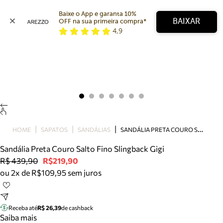
Baixe o App e garanta 10% 
BAIXAR
OFF na sua primeira compra* 
4,9
Arezzo
Favoritos
categorias sugeridas
Buscar produtos
Bota
Papete
Scarpin
Mocassim
Bolsa
S
ANDÁLIA PRETA COURO SALTO FINO SLINGBACK GIGI
HOME
SAPATOS
SANDÁLIAS
Sapatilha
Sandália Preta Couro Salto Fino Slingback Gigi
Tamanco
R$ 439,90
R$219,90
Tênis
ou 2x de R$109,95 sem juros
Mule
Rasteira
Precisa de ajuda?
Tire dúvidas sobre pedidos, devoluções e mais.
Receba até
R$ 26,39
de cashback
Saiba mais