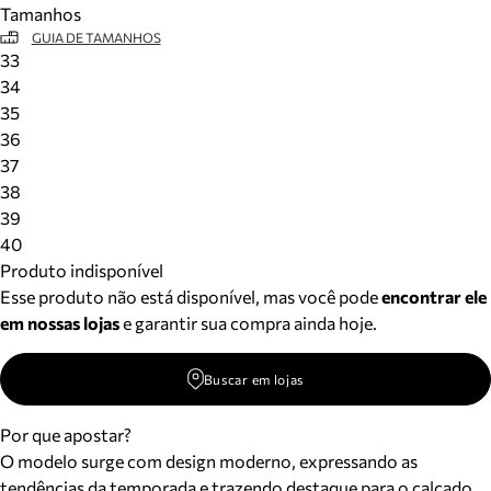
Tamanhos
Meus pedidos
GUIA DE TAMANHOS
Acompanhe seus pedidos e solicite devoluções.
33
34
35
36
37
38
39
40
Produto indisponível
Esse produto não está disponível, mas você pode
encontrar ele
em nossas lojas
e garantir sua compra ainda hoje.
Buscar em lojas
Por que apostar?
O modelo surge com design moderno, expressando as
tendências da temporada e trazendo destaque para o calçado