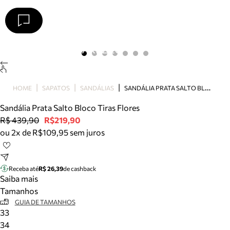
Arezzo
Favoritos
categorias sugeridas
Buscar produtos
Bota
S
ANDÁLIA PRATA SALTO BLOCO TIRAS FLORES
HOME
SAPATOS
SANDÁLIAS
Papete
Scarpin
Sandália Prata Salto Bloco Tiras Flores
Mocassim
R$ 439,90
R$219,90
Bolsa
ou 2x de R$109,95 sem juros
Sapatilha
Tamanco
Tênis
Receba até
R$ 26,39
de cashback
Mule
Saiba mais
Rasteira
Tamanhos
Precisa de ajuda?
GUIA DE TAMANHOS
33
Tire dúvidas sobre pedidos, devoluções e mais.
34