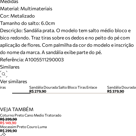
Medidas
Material
:
Multimateriais
Cor
:
Metalizado
Tamanho do salto:
6.0cm
Descrição:
Sandália prata. O modelo tem salto médio bloco e
bico redondo. Traz tiras sobre os dedos e no peito do pé com
aplicação de flores. Com palmilha da cor do modelo e inscrição
do nome da marca. A sandália exibe parte do pé.
Referência:
A1005511290003
Similares
Ver similares
iras
Sandália Dourada Salto Bloco Tiras Enlace
R$ 279,90
R$ 379,90
VEJA TAMBÉM
Coturno Preto Cano Medio Tratorado
R$ 299,90
R$ 149,90
Mocassim Preto Couro Luma
R$ 299,90